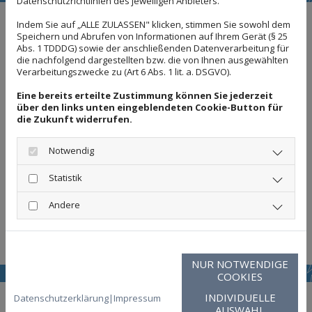
Datenschutzrichtlinien des jeweiligen Anbieters.
Individuelles Rundum-Sorglos-Paket für
Indem Sie auf „ALLE ZULASSEN" klicken, stimmen Sie sowohl dem
Speichern und Abrufen von Informationen auf Ihrem Gerät (§ 25
Ihre Geschäftsräume
Abs. 1 TDDDG) sowie der anschließenden Datenverarbeitung für
die nachfolgend dargestellten bzw. die von Ihnen ausgewählten
Wir reinigen Geschäftsräume aller Art im Raum
Verarbeitungszwecke zu (Art 6 Abs. 1 lit. a. DSGVO).
Wolfsburg, unter anderem Büros, Praxisräume und
Eine bereits erteilte Zustimmung können Sie jederzeit
Verwaltungsgebäude. Dabei gehen wir auf die
über den links unten eingeblendeten Cookie-Button für
die Zukunft widerrufen.
unterschiedlichen Bedürfnisse des jeweiligen Objekts
ein und reinigen dieses fachgerecht und professionell.
Notwendig
Sie brauchen sich um nichts mehr kümmern - unsere
Statistik
qualifizierten Mitarbeiter erledigen alle anfallenden
Reinigungsarbeiten, so dass Sie sich jeden Morgen an
Andere
einen sauberen und gepflegten Arbeitsplatz setzen
können.
NUR NOTWENDIGE
COOKIES
INDIVIDUELLE
Datenschutzerklärung
|
Impressum
AUSWAHL