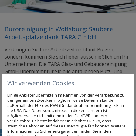
Büroreinigung in Wolfsburg: Saubere
Arbeitsplätze dank TARA GmbH
Verbringen Sie Ihre Arbeitszeit nicht mit Putzen,
sondern kümmern Sie sich lieber ausschließlich um Ihr
Unternehmen. Die TARA Glas- und Gebäudereinigung
GmbH übernimmt für Sie alle anfallenden Putz- und
Reinigungsaufgaben und sorgt dafür, dass Sie Ihrer
Wir verwenden Cookies.
Arbeit an einem sauberen, gepflegten und einladenden
Arbeitsplatz nachgehen können. Wenn Sie nach Hause
Einige Anbieter übermitteln im Rahmen von der Verarbeitung zu
gehen, werden wir aktiv und bringen Ihr Büro auf
den genannten Zwecken möglicherweise Daten an Länder
außerhalb der EU/ des EWR (Drittlanddatenübermittlung), z.B. in
Hochglanz. Sie entscheiden, ob wir einmal oder
die USA. Das Datenschutzniveau in diesen Ländern ist
mehrmals pro Woche zu Ihnen kommen.
möglicherweise nicht mit dem in den EU-/EWR-Ländern
vergleichbar. Es besteht daher ein erhöhtes Risiko, dass
staatliche Behörden auf diese Daten zugreifen können. Weitere
Informationen zu Sicherheitsgarantien finden Sie in den