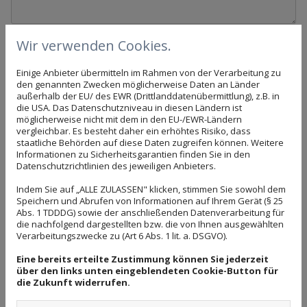
Wir verwenden Cookies.
Reinigungsart
Büroreinigung
Einige Anbieter übermitteln im Rahmen von der Verarbeitung zu
den genannten Zwecken möglicherweise Daten an Länder
außerhalb der EU/ des EWR (Drittlanddatenübermittlung), z.B. in
Praxisreinigung
die USA. Das Datenschutzniveau in diesen Ländern ist
möglicherweise nicht mit dem in den EU-/EWR-Ländern
vergleichbar. Es besteht daher ein erhöhtes Risiko, dass
Treppenhausreinigung
staatliche Behörden auf diese Daten zugreifen können. Weitere
Informationen zu Sicherheitsgarantien finden Sie in den
Datenschutzrichtlinien des jeweiligen Anbieters.
Teppichreinigung
Indem Sie auf „ALLE ZULASSEN" klicken, stimmen Sie sowohl dem
Speichern und Abrufen von Informationen auf Ihrem Gerät (§ 25
Glasreinigung
Abs. 1 TDDDG) sowie der anschließenden Datenverarbeitung für
die nachfolgend dargestellten bzw. die von Ihnen ausgewählten
Verarbeitungszwecke zu (Art 6 Abs. 1 lit. a. DSGVO).
Wohnungsreinigung
Eine bereits erteilte Zustimmung können Sie jederzeit
über den links unten eingeblendeten Cookie-Button für
Gewünschte Reinigungstage
die Zukunft widerrufen.
Mo